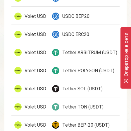
1 U
Volet USD
USDC BEP20
1 U
Volet USD
USDC ERC20
Оператор не в сети
1 U
Volet USD
Tether ARBITRUM (USDT)
1 U
Volet USD
Tether POLYGON (USDT)
1 U
Volet USD
Tether SOL (USDT)
1 U
Volet USD
Tether TON (USDT)
1 U
Volet USD
Tether BEP-20 (USDT)