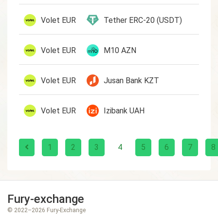
1 E
Volet EUR
Tether ERC-20 (USDT)
1 E
Volet EUR
M10 AZN
1 E
Volet EUR
Jusan Bank KZT
1 E
Volet EUR
Izibank UAH
1
2
3
4
5
6
7
8
Fury-exchange
© 2022–2026 Fury-Exchange