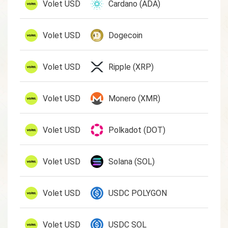
1 U
Volet USD
Cardano (ADA)
1 U
Volet USD
Dogecoin
1 U
Volet USD
Ripple (XRP)
1 U
Volet USD
Monero (XMR)
1 U
Volet USD
Polkadot (DOT)
1 U
Volet USD
Solana (SOL)
1 U
Volet USD
USDC POLYGON
1 U
Volet USD
USDC SOL