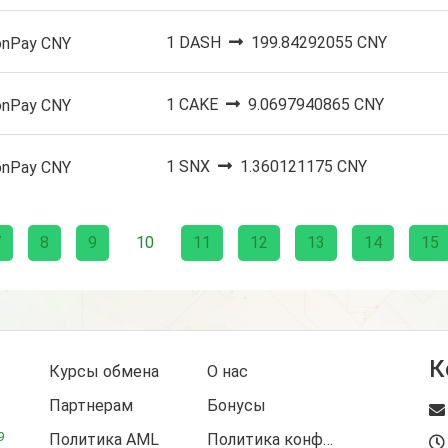
1 DASH
199.84292055 CNY
onPay CNY
1 CAKE
9.0697940865 CNY
onPay CNY
1 SNX
1.360121175 CNY
onPay CNY
7
8
9
10
11
12
13
14
15
К
Курсы обмена
О нас
Партнерам
Бонусы
9
Политика AML
Политика конфиденциальности