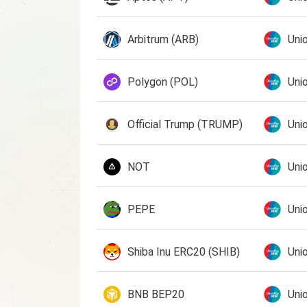
Arbitrum (ARB)
Uni
Polygon (POL)
Uni
Official Trump (TRUMP)
Uni
NOT
Uni
PEPE
Uni
Shiba Inu ERC20 (SHIB)
Uni
BNB BEP20
Uni