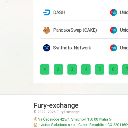
DASH
Uni
PancakeSwap (CAKE)
Uni
Synthetix Network
Uni
2
3
4
5
6
Fury-exchange
© 2022–2026 Fury-Exchange
Na Čečeličce 425/4, Smíchov, 150 00 Praha 5
Invictus Solutions s.r.o. · Czech Republic · IČO 2201160