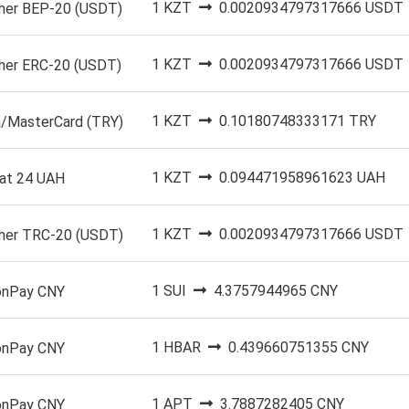
1 KZT
0.0020934797317666 USDT
her BEP-20 (USDT)
1 KZT
0.0020934797317666 USDT
her ERC-20 (USDT)
1 KZT
0.10180748333171 TRY
a/MasterCard (TRY)
1 KZT
0.094471958961623 UAH
vat 24 UAH
1 KZT
0.0020934797317666 USDT
her TRC-20 (USDT)
1 SUI
4.3757944965 CNY
onPay CNY
1 HBAR
0.439660751355 CNY
onPay CNY
1 APT
3.7887282405 CNY
onPay CNY