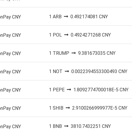
1 ARB
0.492174081 CNY
onPay CNY
1 POL
0.4924271268 CNY
onPay CNY
1 TRUMP
9.381673035 CNY
onPay CNY
1 NOT
0.0022394553300493 CNY
onPay CNY
1 PEPE
1.8092774700018E-5 CNY
onPay CNY
1 SHIB
2.9100266999977E-5 CNY
onPay CNY
1 BNB
3810.7432251 CNY
onPay CNY