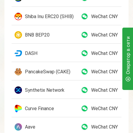
Shiba Inu ERC20 (SHIB)
WeChat CNY
BNB BEP20
WeChat CNY
Оператор в сети
DASH
WeChat CNY
PancakeSwap (CAKE)
WeChat CNY
Synthetix Network
WeChat CNY
Curve Finance
WeChat CNY
Aave
WeChat CNY