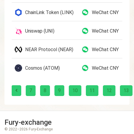
ChainLink Token (LINK)
WeChat CNY
Uniswap (UNI)
WeChat CNY
NEAR Protocol (NEAR)
WeChat CNY
Cosmos (ATOM)
WeChat CNY
7
8
9
10
11
12
13
Fury-exchange
© 2022–2026 Fury-Exchange