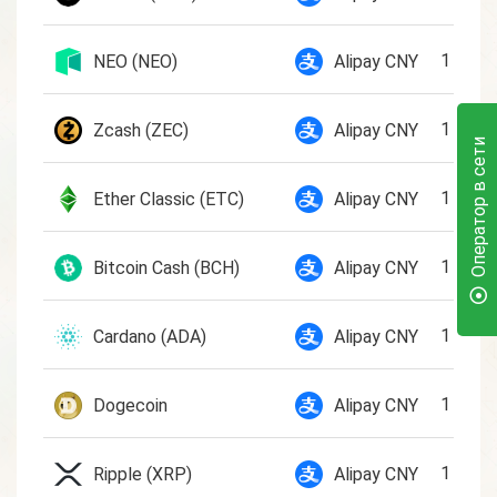
1 NEO
NEO (NEO)
Alipay CNY
1 ZEC
Zcash (ZEC)
Alipay CNY
Оператор в сети
1 ETC
Ether Classic (ETC)
Alipay CNY
1 BCH
Bitcoin Cash (BCH)
Alipay CNY
1 ADA
Cardano (ADA)
Alipay CNY
1 DOG
Dogecoin
Alipay CNY
1 XRP
Ripple (XRP)
Alipay CNY