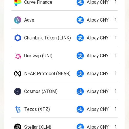
1 CRV
Curve Finance
Alipay CNY
1 AAVE
Aave
Alipay CNY
1 LINK
ChainLink Token (LINK)
Alipay CNY
1 UNI
Uniswap (UNI)
Alipay CNY
1 NEA
NEAR Protocol (NEAR)
Alipay CNY
1 ATO
Cosmos (ATOM)
Alipay CNY
1 XTZ
Tezos (XTZ)
Alipay CNY
1 XLM
Stellar (XLM)
Alipay CNY