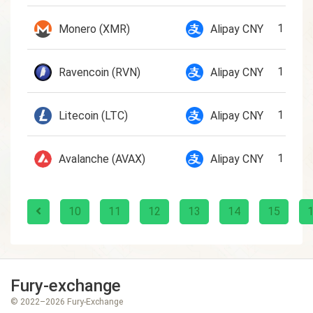
1 XMR
Monero (XMR)
Alipay CNY
1 RVN
Ravencoin (RVN)
Alipay CNY
1 LTC
Litecoin (LTC)
Alipay CNY
1 AVAX
Avalanche (AVAX)
Alipay CNY
10
11
12
13
14
15
Fury-exchange
© 2022–2026 Fury-Exchange