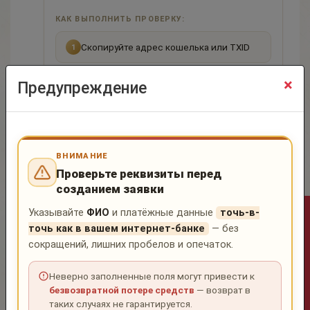
КАК ВЫПОЛНИТЬ ПРОВЕРКУ:
Скопируйте адрес кошелька или TXID
1
×
Перейдите по ссылке:
Предупреждение
2
bestchange.pro/report
Выберите сервис
GETBLOCK
3
ВНИМАНИЕ
Вставьте данные в форму проверки и
Проверьте реквизиты перед
4
ознакомьтесь с результатом Risk Score
созданием заявки
Указывайте
ФИО
и платёжные данные
точь-в-
Оператор не в сети
🔍 Проверить на BestChange ↗
точь как в вашем интернет-банке
— без
сокращений, лишних пробелов и опечаток.
ⓘ
Результаты проверки являются
Неверно заполненные поля могут привести к
ориентировочными и могут отличаться от
внутренней AML-системы сервиса.
безвозвратной потере средств
— возврат в
таких случаях не гарантируется.