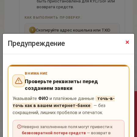
быть приостановлена для KYC/SoF или
возврата средств.
КАК ВЫПОЛНИТЬ ПРОВЕРКУ:
Скопируйте адрес кошелька или TXID
1
×
Предупреждение
Перейдите по ссылке:
2
bestchange.pro/report
Выберите сервис
GETBLOCK
3
ВНИМАНИЕ
Проверьте реквизиты перед
Вставьте данные в форму проверки и
созданием заявки
4
ознакомьтесь с результатом Risk Score
Указывайте
ФИО
и платёжные данные
точь-в-
Оператор не в сети
точь как в вашем интернет-банке
— без
🔍 Проверить на BestChange ↗
сокращений, лишних пробелов и опечаток.
ⓘ
Результаты проверки являются
Неверно заполненные поля могут привести к
ориентировочными и могут отличаться от
безвозвратной потере средств
— возврат в
внутренней AML-системы сервиса.