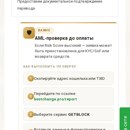
Предоставим документальное подтверждение
перевода
ВАЖНО
🛡
AML-проверка до оплаты
Если Risk Score высокий — заявка может
быть приостановлена для KYC/SoF или
возврата средств.
КАК ВЫПОЛНИТЬ ПРОВЕРКУ:
Скопируйте адрес кошелька или TXID
1
Перейдите по ссылке:
2
bestchange.pro/report
Выберите сервис
GETBLOCK
3
Вставьте данные в форму проверки и