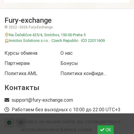
Курс фиксируется на
60 минут
после создания заявки.
Fury-exchange
Если средства не поступят в срок,
© 2022–2026 Fury-Exchange
заявка может быть отменена или
Na Čečeličce 425/4, Smíchov, 150 00 Praha 5
пересчитана по актуальному курсу.
Invictus Solutions s.r.o. · Czech Republic · IČO 22011609
Средства считаются полученными
Курсы обмена
О нас
после подтверждения сети и
зачисления на наш кошелёк.
Партнерам
Бонусы
Политика AML
Политика конфиденциальности
Поддержка работает ежедневно с
10:00 до 22:00 (UTC+3)
; заявки вне
Контакты
графика обрабатываются утром.
support@fury-exchange.com
Работаем без выходных с 10:00 до 22:00 UTC+3
Оставаясь на нашем сайте, вы соглашаетесь c
использованием файлов cookie.
OK